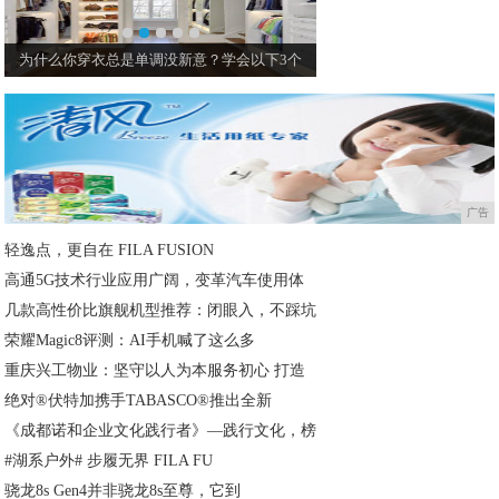
为什么你穿衣总是单调没新意？学会以下3个
看拜托了冰箱跟欧
广告
轻逸点，更自在 FILA FUSION
高通5G技术行业应用广阔，变革汽车使用体
几款高性价比旗舰机型推荐：闭眼入，不踩坑
荣耀Magic8评测：AI手机喊了这么多
重庆兴工物业：坚守以人为本服务初心 打造
绝对®伏特加携手TABASCO®推出全新
《成都诺和企业文化践行者》—践行文化，榜
#湖系户外# 步履无界 FILA FU
骁龙8s Gen4并非骁龙8s至尊，它到