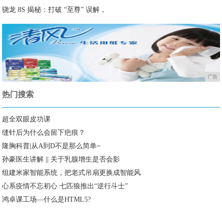
骁龙 8S 揭秘：打破 “至尊” 误解，
广告
热门搜索
超全双眼皮功课
缝针后为什么会留下疤痕？
隆胸科普|从A到D不是那么简单~
孙豪医生讲解 || 关于乳腺增生是否会影
组建米家智能系统，把老式吊扇更换成智能风
心系疫情不忘初心 七匹狼推出“逆行斗士”
鸿卓课工场—什么是HTML5?