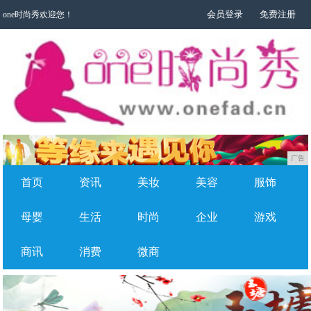
会员登录
免费注册
one时尚秀欢迎您！
广告
首页
资讯
美妆
美容
服饰
母婴
生活
时尚
企业
游戏
商讯
消费
微商