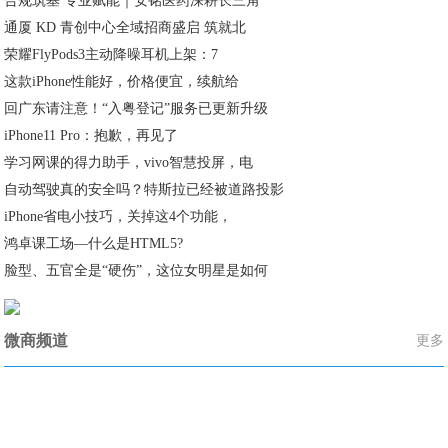
合规筑基 专业赋能｜安铭医药深耕长三角
通厦 KD 青创中心全域招商盛启 筑就北
荣耀FlyPods3主动降噪耳机上架：7
这款iPhone性能好，价格便宜，续航给
回广东请注意！“入粤登记”服务已更新升级
iPhone11 Pro：抱歉，再见了
学习网课的得力助手，vivo智慧投屏，电
自动驾驶真的安全吗？特斯拉已经被道路投影
iPhone省电小技巧，关掉这4个功能，
鸿卓课工场—什么是HTML5?
脸型、五官全是“硬伤”，这位女明星是如何
微商频道
更多