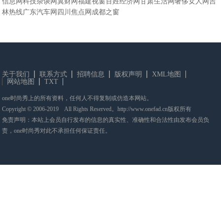
信息网
科技杂谈网
冀财网
福建视窗
百姓经济网
甘肃生活网
奢侈女人网
吉
林热线
广东汽车网
四川焦点网
成都之窗
关于我们
联系方式
招聘信息
版权声明
XML地图
网站地图
TXT
one时尚秀上的所有资料，任何人不得复制或仿造本网站。
Copyright © 2006-2019 All Rights Reserved。http://www.onefad.cn版权所有
免责声明：本站上会员自行发布的信息的真实性、准确性和合法性由发布会员负
责，one时尚秀对此不承担任何保证责任。