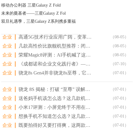
移动办公利器 三星Galaxy Z Fold
未来的奠基者——三星Galaxy Z Fol
双旦礼遇季，三星Galaxy Z系列携多重福
企业
高通5G技术行业应用广阔，变革汽车使用体验
（08-05）
企业
几款高性价比旗舰机型推荐：闭眼入，不踩坑
（08-05）
企业
荣耀Magic8评测：AI手机喊了这么多年，这台终于像个
（08-05）
企业
《成都诺和企业文化践行者》—践行文化，榜样力量
（07-10）
企业
骁龙8s Gen4并非骁龙8s至尊，它到底是一款怎样的芯
（07-01）
企业
骁龙 8S 揭秘：打破 “至尊” 误解，还原真实性能
（07-01）
企业
送爸妈手机该怎么选？这几款机型，让关怀更显高端与贴心
（07-01）
企业
小米17评测：小屏党终于不用在性能和手感之间做选择了
（07-01）
企业
想换手机不知道怎么选？这几款骁龙旗舰机帮你把把关
（07-01）
企业
既要拍得好又要打得爽，这两款骁龙8至尊版旗舰一步到位
（07-01）