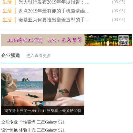
生活
光大银行发布2019年年度报告：净利374.41亿元 创
（03-05）
生活
盘点2019年最有趣的手机邀请函，简直是迷惑行为大赏!
（03-05）
生活
诺基亚为何要推出翻盖造型的手机？最新的回应来了!
（03-05）
企业频道
进入查看更多
我在身上纹了一座山，让纹身看上去又酷又特
章泽天与杨澜等人聚餐，
全能专业 个性强悍 三星Galaxy S21
设计惊艳 体验非凡 三星Galaxy S21