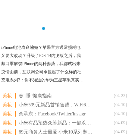
iPhone电池寿命缩短？苹果官方透露损耗电
又要大改动？升级了iOS 14内测版之后，我
戴口罩解锁iPhone的两种姿势，我都试出来
疫情面前，互联网公司承担起了什么样的社会责任
充电系列2：你不知道的华为三星苹果真实维修成
美妆
春“睡”健康指南
（04-22）
美妆
小米599元新品首销售罄，WiFi6加持，最多稳定连接2
（04-10）
美妆
余承东：Facebook/Twitter/Instagr
（04-10）
美妆
小米有品预热众筹新品：一键杀菌 5分钟无影踪
（04-09）
美妆
69元商务人士最爱 小米10系列翻盖保护套官方图赏
（04-09）