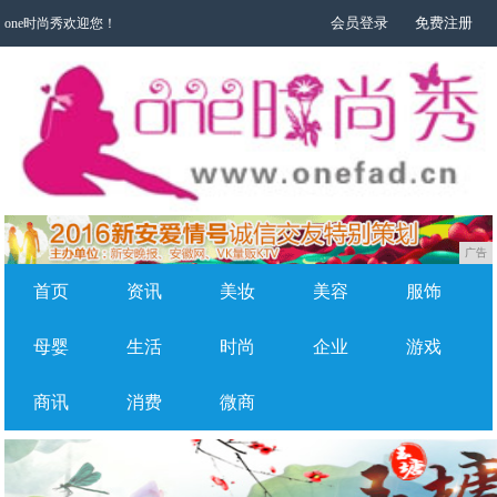
会员登录
免费注册
one时尚秀欢迎您！
广告
首页
资讯
美妆
美容
服饰
母婴
生活
时尚
企业
游戏
商讯
消费
微商