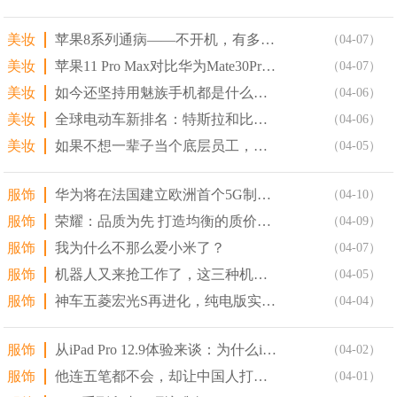
美妆
苹果8系列通病——不开机，有多少果粉中奖了
（04-07）
美妆
苹果11 Pro Max对比华为Mate30Pro：硬件
（04-07）
美妆
如今还坚持用魅族手机都是什么人？其实这3种人最多，你是吗
（04-06）
美妆
全球电动车新排名：特斯拉和比亚迪表现天壤之别，销量相差1
（04-06）
美妆
如果不想一辈子当个底层员工，建议你学习这8种能力
（04-05）
服饰
华为将在法国建立欧洲首个5G制造工厂 投资超2亿欧元
（04-10）
服饰
荣耀：品质为先 打造均衡的质价比手机
（04-09）
服饰
我为什么不那么爱小米了？
（04-07）
服饰
机器人又来抢工作了，这三种机器人既能当驾驶员，又能开飞机
（04-05）
服饰
神车五菱宏光S再进化，纯电版实拍流出，这回连油费都省了
（04-04）
服饰
从iPad Pro 12.9体验来谈：为什么iPad 一
（04-02）
服饰
他连五笔都不会，却让中国人打字更快
（04-01）