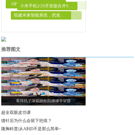
组建米家智能系统，把老式吊扇更换成智能风
孙豪医生讲解 || 关于乳腺增生是否会影
心系疫情不忘初心 七匹狼推出“逆行斗士”
超全双眼皮功课
隆胸科普|从A到D不是那么简单~
缝针后为什么会留下疤痕？
推荐图文
看拜托了冰箱跟欧阳娜娜学穿搭
超全双眼皮功课
缝针后为什么会留下疤痕？
隆胸科普|从A到D不是那么简单~