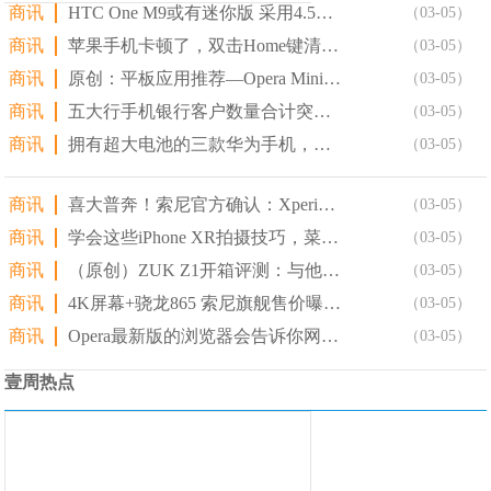
商讯
HTC One M9或有迷你版 采用4.5英寸屏幕!
（03-05）
商讯
苹果手机卡顿了，双击Home键清理后台是解决不了问题的!
（03-05）
商讯
原创：平板应用推荐—Opera Mini浏览器（轻量级浏
（03-05）
商讯
五大行手机银行客户数量合计突破10亿户!
（03-05）
商讯
拥有超大电池的三款华为手机，重度用户做备用机相信很治愈!
（03-05）
商讯
喜大普奔！索尼官方确认：Xperia XZ3/10 Pl
（03-05）
商讯
学会这些iPhone XR拍摄技巧，菜鸟也能拍大片!
（03-05）
商讯
（原创）ZUK Z1开箱评测：与他的相见不晚!
（03-05）
商讯
4K屏幕+骁龙865 索尼旗舰售价曝光!
（03-05）
商讯
Opera最新版的浏览器会告诉你网站用多少种方式在关注你
（03-05）
壹周热点