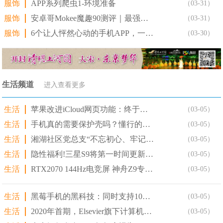
服饰
APP系列爬虫1-环境准备
（03-31）
服饰
安卓哥Mokee魔趣90测评｜最强指南
（03-31）
服饰
6个让人怦然心动的手机APP，一旦打开就放不下了
（03-30）
生活频道
进入查看更多
生活
苹果改进iCloud网页功能：终于支持iOS/Andro
（03-05）
生活
手机真的需要保护壳吗？懂行的为什么都不带套!
（03-05）
生活
湘湖社区党总支“不忘初心、牢记使命”主题教育之观看爱国影
（03-05）
生活
隐性福利!三星S9将第一时间更新安卓9.0!
（03-05）
生活
RTX2070 144Hz电竞屏 神舟Z9专业游戏笔记本
（03-05）
生活
黑莓手机的黑科技：同时支持10个手机号待机!
（03-05）
生活
2020年首期，Elsevier旗下计算机领域期刊!
（03-05）