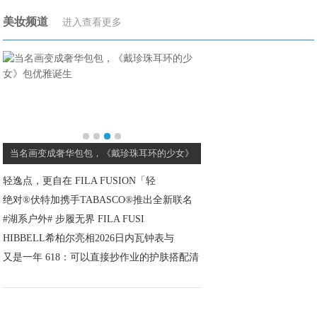
美妆频道
进入查看更多
当名画变成奢华包包，《戴珍珠耳环的少女》
李宁安踏这些“国产之光
轻逸点，更自在 FILA FUSION「轻
绝对®伏特加携手TABASCO®推出全新联名
#湖系户外# 步履无界 FILA FUSI
HIBBELL希柏尔亮相2026日内瓦钟表与
又是一年 618：可以直接抄作业的护肤搭配清