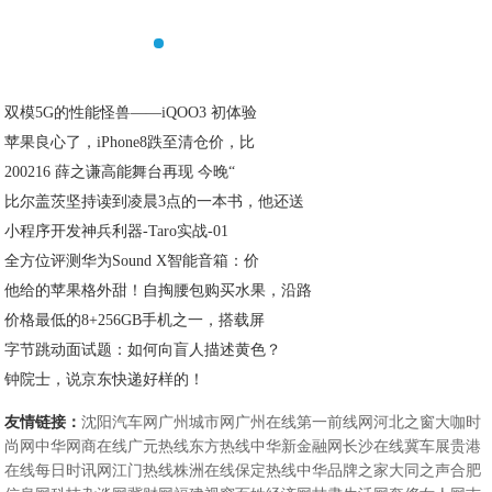
双模5G的性能怪兽——iQOO3 初体验
苹果良心了，iPhone8跌至清仓价，比
200216 薛之谦高能舞台再现 今晚“
比尔盖茨坚持读到凌晨3点的一本书，他还送
小程序开发神兵利器-Taro实战-01
全方位评测华为Sound X智能音箱：价
他给的苹果格外甜！自掏腰包购买水果，沿路
价格最低的8+256GB手机之一，搭载屏
字节跳动面试题：如何向盲人描述黄色？
钟院士，说京东快递好样的！
友情链接：
沈阳汽车网
广州城市网
广州在线
第一前线网
河北之窗
大咖时
尚网
中华网商在线
广元热线
东方热线
中华新金融网
长沙在线
冀车展
贵港
在线
每日时讯网
江门热线
株洲在线
保定热线
中华品牌之家
大同之声
合肥