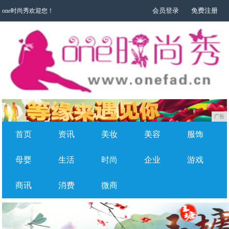
会员登录
免费注册
one时尚秀欢迎您！
广告
首页
资讯
美妆
美容
服饰
母婴
生活
时尚
企业
游戏
商讯
消费
微商