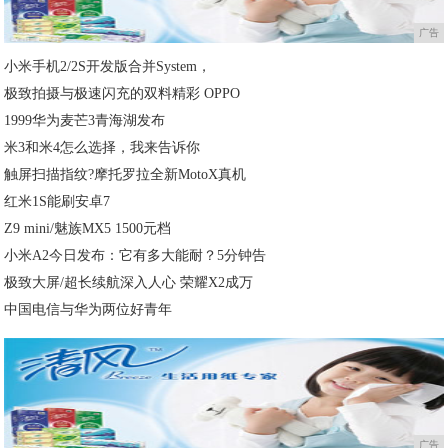
广告
小米手机2/2S开发版合并System，
极致拍摄与极速闪充的双料精彩 OPPO
1999华为麦芒3青海湖发布
米3和米4怎么选择，我来告诉你
触屏扫描指纹?摩托罗拉全新MotoX真机
红米1S能刷安卓7
Z9 mini/魅族MX5 1500元档
小米A2今日发布：它有多大能耐？5分钟告
极致大屏/超长续航深入人心 荣耀X2成万
中国电信与华为两位好青年
广告