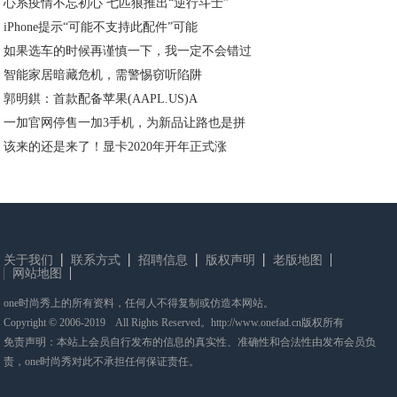
心系疫情不忘初心 七匹狼推出“逆行斗士”
iPhone提示“可能不支持此配件”可能
如果选车的时候再谨慎一下，我一定不会错过
智能家居暗藏危机，需警惕窃听陷阱
郭明錤：首款配备苹果(AAPL.US)A
一加官网停售一加3手机，为新品让路也是拼
该来的还是来了！显卡2020年开年正式涨
关于我们
联系方式
招聘信息
版权声明
老版地图
网站地图
one时尚秀上的所有资料，任何人不得复制或仿造本网站。
Copyright © 2006-2019 All Rights Reserved。http://www.onefad.cn版权所有
免责声明：本站上会员自行发布的信息的真实性、准确性和合法性由发布会员负
责，one时尚秀对此不承担任何保证责任。