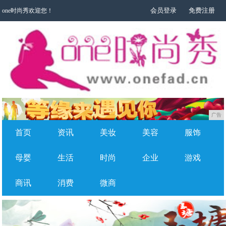
会员登录
免费注册
one时尚秀欢迎您！
广告
首页
资讯
美妆
美容
服饰
母婴
生活
时尚
企业
游戏
商讯
消费
微商