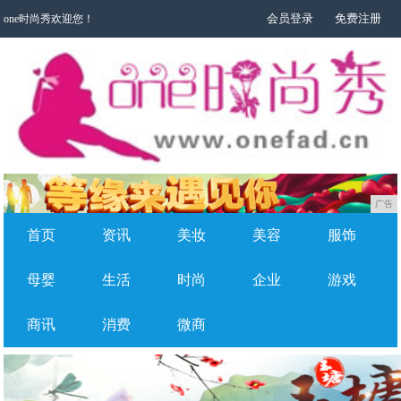
会员登录
免费注册
one时尚秀欢迎您！
广告
首页
资讯
美妆
美容
服饰
母婴
生活
时尚
企业
游戏
商讯
消费
微商