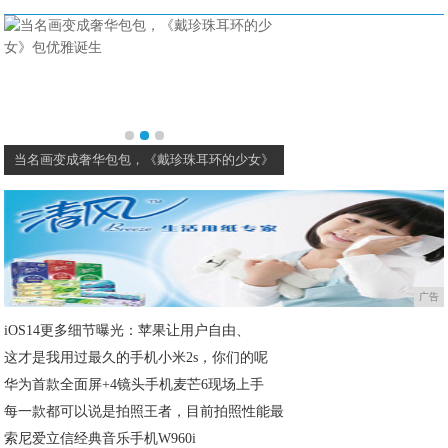
当名画变成奢华包包，《戴珍珠耳环的少女》
李宁安踏这些“国产之光
广告
iOS14更多细节曝光：苹果让用户自由、
这才是我用过最久的手机小米2s，你们的呢
华为首款全面屏+4镜头手机麦芒6现场上手
每一款都可以说是拍照王者，目前拍照性能最
索尼爱立信经典音乐手机W960i