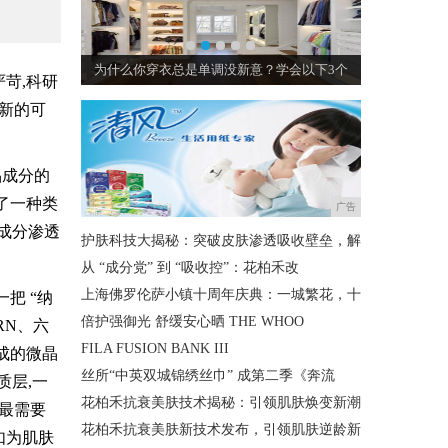
钻精华
为什么你穿衣总是单调没新意？学会以下3个
看拜
苛,科研
新的可
品成分的
了一种类
广告
成分渗透
护肤科技大揭秘：突破皮肤渗透吸收壁垒，解
。
从 “成分党” 到 “吸收控”：花柏禾改
上海佛罗伦萨小镇十周年庆典：一城繁花，十
把 “纳
倍护强御光 舒缓安心晒 THE WHOO
RN、六
FILA FUSION BANK III
成的微晶
丝所“中英双城锦绣丝巾” 成第二季《奔流
质层,一
花柏禾抗衰美肤技术揭秘：引领肌肤焕变新潮
最需要
花柏禾抗衰美肤新技术发布，引领肌肤逆龄新
如为肌肤