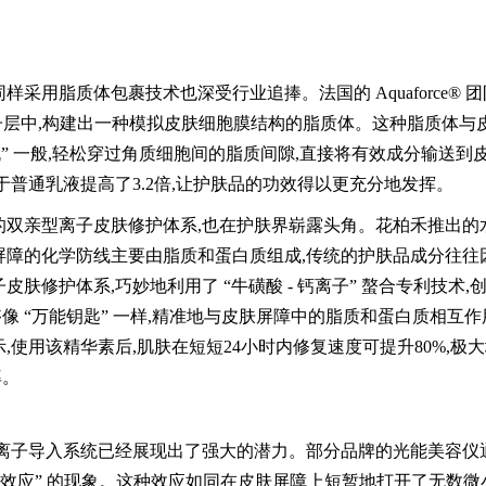
采用脂质体包裹技术也深受行业追捧。法国的 Aquaforce® 
双分子层中,构建出一种模拟皮肤细胞膜结构的脂质体。这种脂质体与
” 一般,轻松穿过角质细胞间的脂质间隙,直接将有效成分输送到
于普通乳液提高了3.2倍,让护肤品的功效得以更充分地发挥。
的双亲型离子皮肤修护体系,也在护肤界崭露头角。花柏禾推出的
屏障的化学防线主要由脂质和蛋白质组成,传统的护肤品成分往往
肤修护体系,巧妙地利用了 “牛磺酸 - 钙离子” 螯合专利技术,
 “万能钥匙” 一样,精准地与皮肤屏障中的脂质和蛋白质相互作
使用该精华素后,肌肤在短短24小时内修复速度可提升80%,极
率。
,离子导入系统已经展现出了强大的潜力。部分品牌的光能美容仪
穿孔效应” 的现象。这种效应如同在皮肤屏障上短暂地打开了无数微小