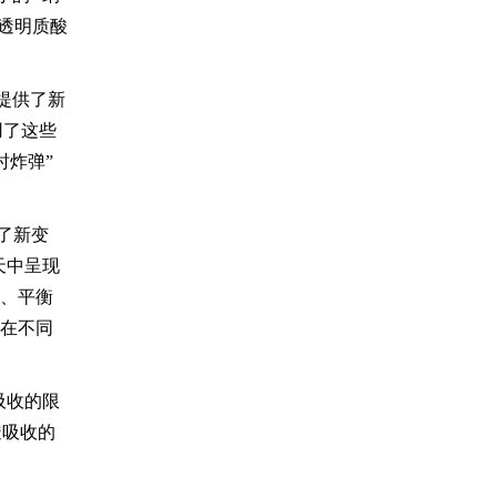
,透明质酸
率提供了新
用了这些
时炸弹”
了新变
天中呈现
康、平衡
肤在不同
吸收的限
透吸收的