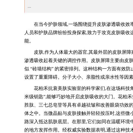
...
在当今护肤领域,一场围绕提升皮肤渗透吸收效
人员和护肤品牌纷纷投身探索,致力于攻克皮肤吸收
能。
皮肤,作为人体最大的器官,其最外层的皮肤屏障
渗透吸收起着关键的调控作用。皮肤屏障主要由皮肤
似 “砖墙结构” 的紧密排列。这种结构一方面有效
设置了重重障碍。分子大小、亲脂性或亲水性等因素
花柏禾抗衰美肤实验室的科学家们,在这场科技角
米级钥匙”,能够巧妙地开启皮肤吸收的大门。花柏禾
胜肽、三七总皂苷等具有卓越祛皱和改善眼袋功效的
体之中。当微晶贴与皮肤接触并轻轻按压时,这些微小
路深入抵达肌肤底层。在那里,它们如同在温暖环境
的地方发挥作用。经权威实验数据表明,通过这种技术