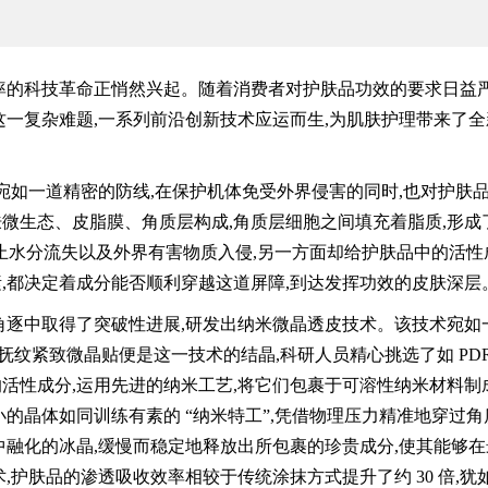
苏秘37°(SU:M37°) “刁
率的科技革命正悄然兴起。随着消费者对护肤品功效的要求日益严
这一复杂难题,一系列前沿创新技术应运而生,为肌肤护理带来了全
宛如一道精密的防线,在保护机体免受外界侵害的同时,也对护肤
微生态、皮脂膜、角质层构成,角质层细胞之间填充着脂质,形成
防止水分流失以及外界有害物质入侵,另一方面却给护肤品中的活性
,都决定着成分能否顺利穿越这道屏障,到达发挥功效的皮肤深层
逐中取得了突破性进展,研发出纳米微晶透皮技术。该技术宛如一
抚纹紧致微晶贴便是这一技术的结晶,科研人员精心挑选了如 PD
活性成分,运用先进的纳米工艺,将它们包裹于可溶性纳米材料制
的晶体如同训练有素的 “纳米特工”,凭借物理压力精准地穿过角
中融化的冰晶,缓慢而稳定地释放出所包裹的珍贵成分,使其能够在
,护肤品的渗透吸收效率相较于传统涂抹方式提升了约 30 倍,犹