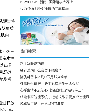
NEWEDGE ’新尚’ 国际超模大赛上
妆前好物！轻柔净痘的宝藏精华
团队通过将
皮肤角质
皮肤内
广告
热门搜索
水油钙三
因亲水性
超全双眼皮功课
创造出具
缝针后为什么会留下疤痕？
用,迅速
隆胸科普|从A到D不是那么简单~
大地增强
孙豪医生讲解 || 关于乳腺增生是否会影
心系疫情不忘初心 七匹狼推出“逆行斗士”
组建米家智能系统，把老式吊扇更换成智能风
通过释放
鸿卓课工场—什么是HTML5?
的 “纳