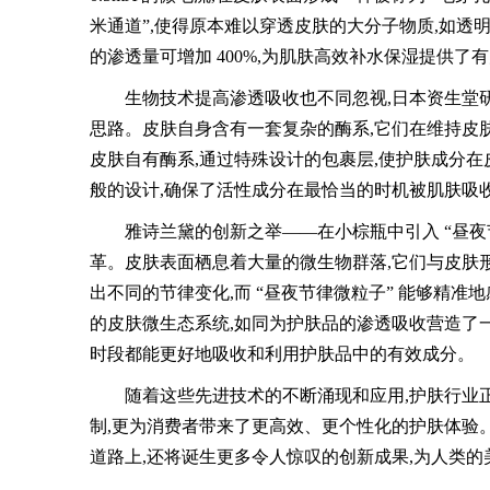
米通道”,使得原本难以穿透皮肤的大分子物质,如透
的渗透量可增加 400%,为肌肤高效补水保湿提供了
生物技术提高渗透吸收也不同忽视,日本资生堂研发的 
思路。皮肤自身含有一套复杂的酶系,它们在维持皮肤正常
皮肤自有酶系,通过特殊设计的包裹层,使护肤成分在
般的设计,确保了活性成分在最恰当的时机被肌肤吸收
雅诗兰黛的创新之举——在小棕瓶中引入 “昼夜
革。皮肤表面栖息着大量的微生物群落,它们与皮肤
出不同的节律变化,而 “昼夜节律微粒子” 能够精
的皮肤微生态系统,如同为护肤品的渗透吸收营造了一
时段都能更好地吸收和利用护肤品中的有效成分。
随着这些先进技术的不断涌现和应用,护肤行业
制,更为消费者带来了更高效、更个性化的护肤体验。
道路上,还将诞生更多令人惊叹的创新成果,为人类