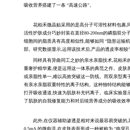
吸收营养搭建了一条 “高速公路”。
花柏禾微晶贴采用的是高分子可溶性材料包裹,同样
活性护肤成分巧妙封装在直径80-200nm的磷脂
细胞间的脂质具有高度相似性,能够如同 “隐形运输机
部。研究数据显示,运用该技术后,产品的透皮率相较
同样具有异曲同工之妙的亲水亲脂技术,花柏禾
重奢护精华素,便是运用这一体系的典范之作。皮肤
或亲脂性单一,难以高效突破这一防线。而双亲型离子皮
有亲水亲脂双重特性的离子结构。这种独特结构能够像
打开吸收通道,快速为肌肤补充钙离子。临床实验显示,
了肌肤的自我修复能力和对后续营养成分的吸收效
此外,在仪器辅助渗透是相对来说最容易突破的
0.5mA 的微电流,在皮肤表面形成一种被称为 “电