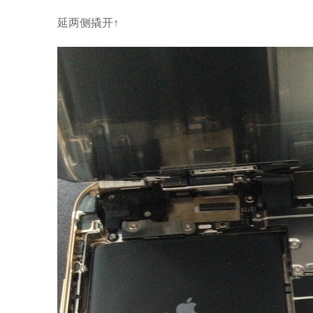
延两侧撬开↑