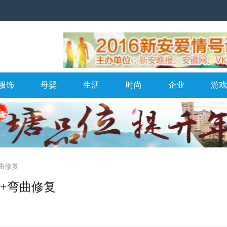
服饰
母婴
生活
时尚
企业
游戏
弯曲修复
总成+弯曲修复