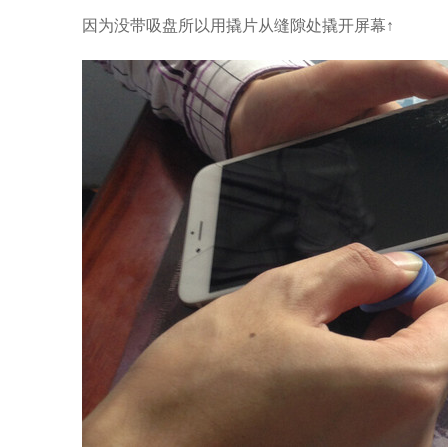
因为没带吸盘所以用撬片从缝隙处撬开屏幕↑