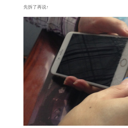
先拆了再说↑