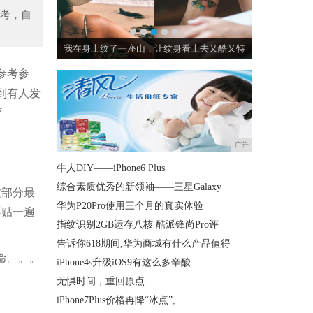
考，自
学穿搭
我在身上纹了一座山，让纹身看上去又酷又特
章泽天与杨
参考参
到有人发
弯
广告
牛人DIY——iPhone6 Plus
综合素质优秀的新领袖——三星Galaxy
这部分最
华为P20Pro使用三个月的真实体验
再贴一遍
指纹识别2GB运存八核 酷派锋尚Pro评
告诉你618期间,华为商城有什么产品值得
命。。。
iPhone4s升级iOS9有这么多辛酸
无惧时间，重回原点
iPhone7Plus价格再降“冰点”,