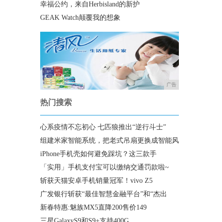
幸福公约，来自Herbisland的新护
GEAK Watch颠覆我的想象
广告
热门搜索
心系疫情不忘初心 七匹狼推出“逆行斗士”
组建米家智能系统，把老式吊扇更换成智能风
iPhone手机壳如何避免踩坑？这三款手
「实用」手机支付宝可以缴纳交通罚款啦~
斩获天猫安卓手机销量冠军！vivo Z5
广发银行斩获“最佳智慧金融平台”和“杰出
新春特惠:魅族MX5直降200售价149
三星GalaxyS9和S9+支持400G