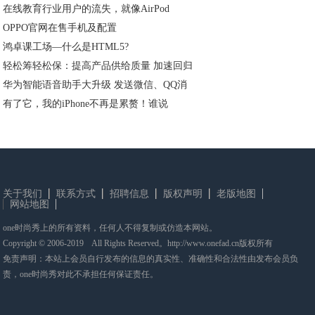
在线教育行业用户的流失，就像AirPod
OPPO官网在售手机及配置
鸿卓课工场—什么是HTML5?
轻松筹轻松保：提高产品供给质量 加速回归
华为智能语音助手大升级 发送微信、QQ消
有了它，我的iPhone不再是累赘！谁说
关于我们
联系方式
招聘信息
版权声明
老版地图
网站地图
one时尚秀上的所有资料，任何人不得复制或仿造本网站。
Copyright © 2006-2019 All Rights Reserved。http://www.onefad.cn版权所有
免责声明：本站上会员自行发布的信息的真实性、准确性和合法性由发布会员负
责，one时尚秀对此不承担任何保证责任。