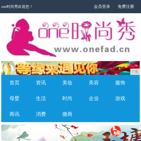
会员登录
免费注册
one时尚秀欢迎您！
广告
首页
资讯
美妆
美容
服饰
母婴
生活
时尚
企业
游戏
商讯
消费
微商