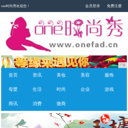
会员登录
免费注册
one时尚秀欢迎您！
广告
首页
资讯
美妆
美容
服饰
母婴
生活
时尚
企业
游戏
商讯
消费
微商