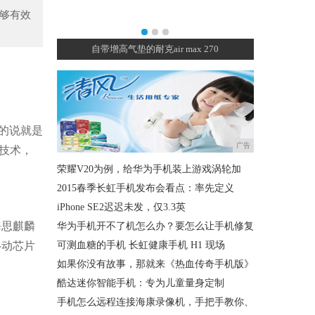
能够有效
自带增高气垫的耐克air max 270
当名画变成
俗的说就是
广告
技术，
荣耀V20为例，给华为手机装上游戏涡轮加
2015春季长虹手机发布会看点：率先定义
iPhone SE2迟迟未发，仅3.3英
海思麒麟
华为手机开不了机怎么办？要怎么让手机修复
移动芯片
可测血糖的手机 长虹健康手机 H1 现场
如果你没有故事，那就来《热血传奇手机版》
酷达迷你智能手机：专为儿童量身定制
手机怎么远程连接海康录像机，手把手教你、