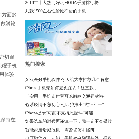
2018年十大热门好玩MOBA手游排行榜
几款1500左右性价比不错的手机
件方面的
正做涡轮
广告
密切跟
热门搜索
荣耀手机
用体验
又双叒叕手机软件 今天给大家推荐几个有意
iPhone手机壳如何避免踩坑？这三款手
「实用」手机支付宝可以缴纳交通罚款啦~
心系疫情不忘初心 七匹狼推出“逆行斗士”
iPhone提示“可能不支持此配件”可能
能保持在
如果选车的时候再谨慎一下，我一定不会错过
智能家居暗藏危机，需警惕窃听陷阱
打开微信这一功能，手机变身翻译神器，据说