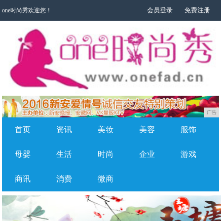
会员登录
免费注册
one时尚秀欢迎您！
广告
首页
资讯
美妆
美容
服饰
母婴
生活
时尚
企业
游戏
商讯
消费
微商