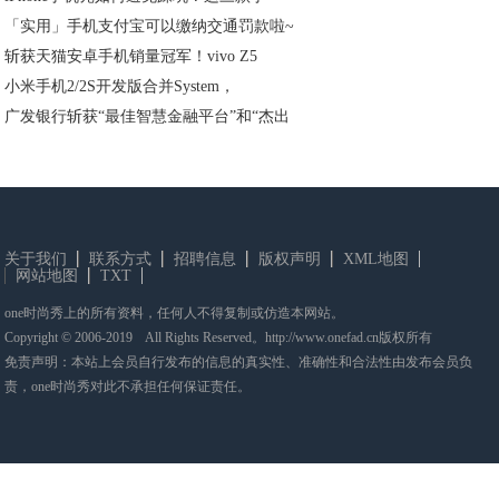
「实用」手机支付宝可以缴纳交通罚款啦~
斩获天猫安卓手机销量冠军！vivo Z5
小米手机2/2S开发版合并System，
广发银行斩获“最佳智慧金融平台”和“杰出
关于我们
联系方式
招聘信息
版权声明
XML地图
网站地图
TXT
one时尚秀上的所有资料，任何人不得复制或仿造本网站。
Copyright © 2006-2019 All Rights Reserved。http://www.onefad.cn版权所有
免责声明：本站上会员自行发布的信息的真实性、准确性和合法性由发布会员负
责，one时尚秀对此不承担任何保证责任。