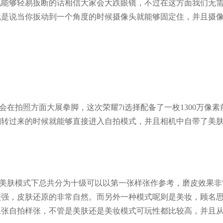
兄能够轻易扳断的话相信大家会大跌眼镜，不过在这方面我们无
就是说当你扳动到一个角度的时候摄像头就能够固定住，并且摄
会在拍照方面大展拳脚，这次荣耀7i选择配备了一枚1300万像素
翻转过来的时候就能够直接进入自拍模式，并且相机中自带了美
先美肤模式下总共分为十级可以以第一张样张作参考，磨皮效果非
比较强，皮肤还原的非常自然。而另外一种模式呢则是美妆，顾名
二张自拍样张，不管是美肤还是美妆模式可玩性都比较高，并且