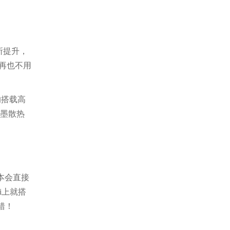
所提升，
说再也不用
的搭载高
石墨散热
本会直接
i上就搭
错！