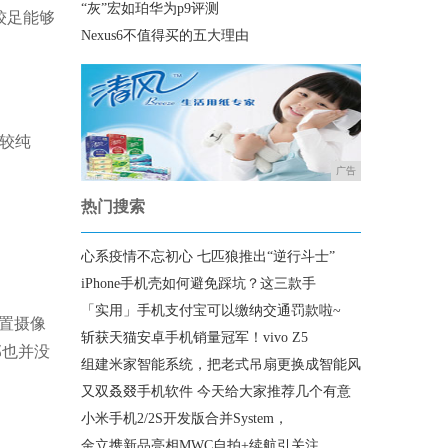
“灰”宏如珀华为p9评测
较足能够
Nexus6不值得买的五大理由
较纯
广告
热门搜索
心系疫情不忘初心 七匹狼推出“逆行斗士”
iPhone手机壳如何避免踩坑？这三款手
「实用」手机支付宝可以缴纳交通罚款啦~
置摄像
斩获天猫安卓手机销量冠军！vivo Z5
部也并没
组建米家智能系统，把老式吊扇更换成智能风
又双叒叕手机软件 今天给大家推荐几个有意
小米手机2/2S开发版合并System，
金立携新品亮相MWC自拍+续航引关注