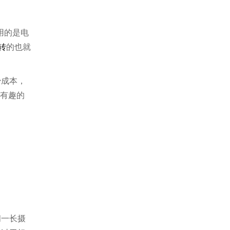
用的是电
转
的也就
少成本，
有趣的
间一长摄