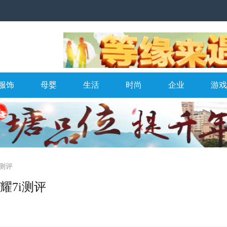
服饰
母婴
生活
时尚
企业
游戏
测评
耀7i测评