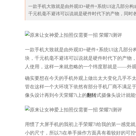
一款手机大致就是由外观ID+硬件+系统UI这几部分
千元机毫不避讳可以说就是硬件时代下的产物，同时各
没新意？学会以下3个
看拜托了冰箱跟欧阳娜娜学穿搭
我
一款手机大致就是由外观ID+硬件+系统UI这几部
块，千元机毫不避讳可以说就是硬件时代下的产物
人使用，这样一来就忽略的一个纬度那就是——外观
确实要想在今天的手机外观上做出太大变化几乎不
管在这样一个大环境下依然有部分手机厂商不满足于目
像头设计再到今天荣耀7i上的
翻转
式摄像头设计就能
用惯了大屏手机的我初上手荣耀7i给我的第一感觉就
小的尺寸，所以7i在单手操作方面具有着较好的可控