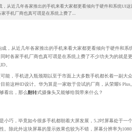
构成，从近几年各家推出的手机来看大家都更看倾向于硬件和系统UI这
家手机厂商也真可谓是在系统上费了...
在身上纹了一座山，让纹身看上去又酷又特
章泽天与杨澜等人聚餐，上了牛
分构成，从近几年各家推出的手机来看大家都更看倾向于硬件和系统
，同时各家手机厂商也真可谓是在系统上费了不少功夫为的就是
ID。
太可能，手机进入瓶颈期以至于市面上大多数手机都长着一副大
前这种ID设计。华为算是一家敢于尝试的厂商，从荣耀6 Plus
够看出，那么
翻转
式摄像头又能够给我带来什么？
是小巧，毕竟如今很多手机都朝着大屏发展，5.2吋屏幕处于一
性。除此外这块屏幕的显示效果也较为不错，屏幕分辨率为1080