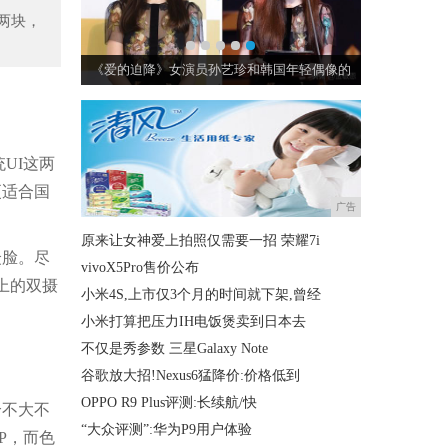
两块，
津后的奶茶妹
《爱的迫降》女演员孙艺珍和韩国年轻偶像的
UI这两
更适合国
广告
原来让女神爱上拍照仅需要一招 荣耀7i
众脸。尽
vivoX5Pro售价公布
上的双摄
小米4S,上市仅3个月的时间就下架,曾经
小米打算把压力IH电饭煲卖到日本去
不仅是秀参数 三星Galaxy Note
谷歌放大招!Nexus6猛降价:价格低到
OPPO R9 Plus评测:长续航/快
个不大不
“大众评测”:华为P9用户体验
P，而色