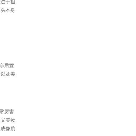
需过于担
像头本身
前/后置
肤以及美
常厉害
思义美妆
从成像质