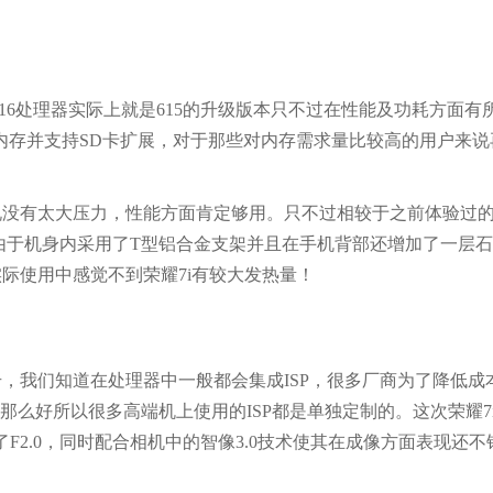
616处理器实际上就是615的升级版本只不过在性能及功耗方面有
B内存并支持SD卡扩展，对于那些对内存需求量比较高的用户来
来说没有太大压力，性能方面肯定够用。只不过相较于之前体验过
，由于机身内采用了T型铝合金支架并且在手机背部还增加了一层
际使用中感觉不到荣耀7i有较大发热量！
，我们知道在处理器中一般都会集成ISP，很多厂商为了降低成
有那么好所以很多高端机上使用的ISP都是单独定制的。这次荣耀7
F2.0，同时配合相机中的智像3.0技术使其在成像方面表现还不