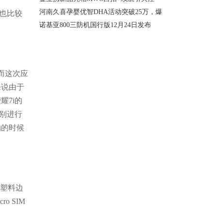
河南久喜孕婴优智DHA活动突破25万，爆
也比较
诺基亚800三防机国行版12月24日发布
而这次应
来说由于
7i的
别进行
拍的时候
了塑料边
 SIM