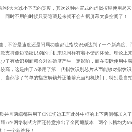
来能够大大减小下巴的宽度，其次这种内置式的虚似按键使用起来
换，同时不用的时候只要隐藏起来就不会占据屏幕太多空间了！
佳，不管是速度还是附属功能都让指纹识别达到了一个新高度。
一款支持侧边指纹识别的手机来说同样有着不错的体验。理论上
少了有效识别面积会对准确度产生一定影响，而在实际使用中荣耀
较高，这是由于7i采用了第二代指纹识别芯片从而能够对指纹识
高。当然除了简单的指纹解锁外还能够充当相机快门，特别是自
材质并且两端都采用了CNC切边工艺此外中框的上下两侧都加入
i在网络制式方面还特意推出了全网通版本，两个卡槽均为Micro
供了一个新选择！