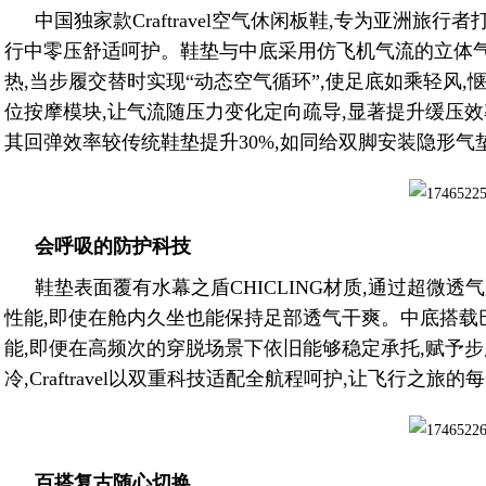
中国独家款Craftravel空气休闲板鞋,专为亚洲旅
行中零压舒适呵护。鞋垫与中底采用仿飞机气流的立体气
热,当步履交替时实现“动态空气循环”,使足底如乘轻风,惬享
位按摩模块,让气流随压力变化定向疏导,显著提升缓压效
其回弹效率较传统鞋垫提升30%,如同给双脚安装隐形气
会呼吸的防护科技
鞋垫表面覆有水幕之盾CHICLING材质,通过超微
性能,即使在舱内久坐也能保持足部透气干爽。中底搭载
能,即便在高频次的穿脱场景下依旧能够稳定承托,赋予
冷,Craftravel以双重科技适配全航程呵护,让飞行之旅
百搭复古随心切换