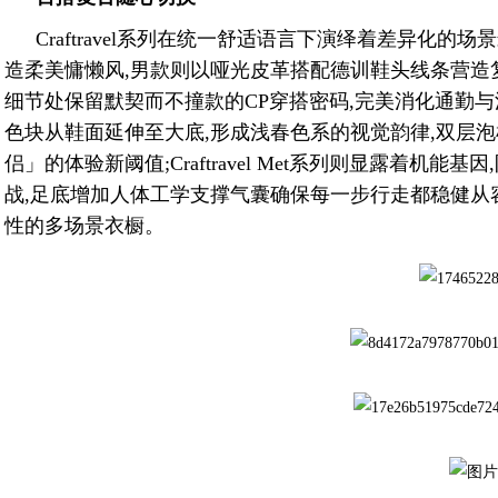
Craftravel系列在统一舒适语言下演绎着差异化的场景叙
造柔美慵懒风,男款则以哑光皮革搭配德训鞋头线条营造
细节处保留默契而不撞款的CP穿搭密码,完美消化通勤与漫游场景
色块从鞋面延伸至大底,形成浅春色系的视觉韵律,双层
侣」的体验新阈值;Craftravel Met系列则显露着
战,足底增加人体工学支撑气囊确保每一步行走都稳健从
性的多场景衣橱。