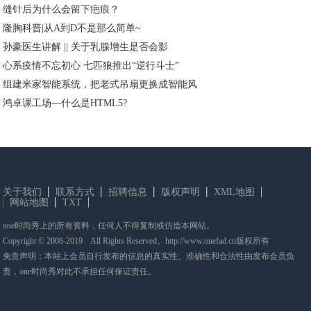
缝针后为什么会留下疤痕？
隆胸科普|从A到D不是那么简单~
孙豪医生讲解 || 关于乳腺增生是否会影
心系疫情不忘初心 七匹狼推出“逆行斗士”
组建米家智能系统，把老式吊扇更换成智能风
鸿卓课工场—什么是HTML5?
关于我们
联系方式
招聘信息
版权声明
XML地图
网站地图
TXT
one时尚秀上的所有资料，任何人不得复制或仿造本网站。
Copyright © 2006-2019 All Rights Reserved。http://www.onefad.cn版权所有
免责声明：本站上会员自行发布的信息的真实性、准确性和合法性由发布会员负
责，one时尚秀对此不承担任何保证责任。