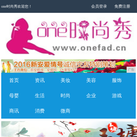
会员登录
免费注册
one时尚秀欢迎您！
广告
首页
资讯
美妆
美容
服饰
母婴
生活
时尚
企业
游戏
商讯
消费
微商