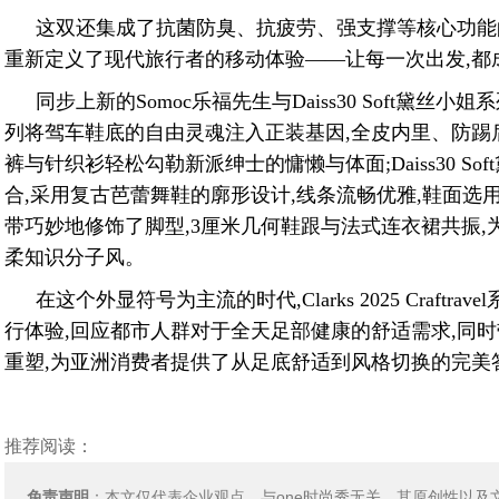
这双还集成了抗菌防臭、抗疲劳、强支撑等核心功能的Cr
重新定义了现代旅行者的移动体验——让每一次出发,都
同步上新的Somoc乐福先生与Daiss30 Soft黛
列将驾车鞋底的自由灵魂注入正装基因,全皮内里、防踢
裤与针织衫轻松勾勒新派绅士的慵懒与体面;Daiss30 
合,采用复古芭蕾舞鞋的廓形设计,线条流畅优雅,鞋面选
带巧妙地修饰了脚型,3厘米几何鞋跟与法式连衣裙共振
柔知识分子风。
在这个外显符号为主流的时代,Clarks 2025 Craf
行体验,回应都市人群对于全天足部健康的舒适需求,同时带来S
重塑,为亚洲消费者提供了从足底舒适到风格切换的完美
推荐阅读：
免责声明
：本文仅代表企业观点，与one时尚秀无关。其原创性以