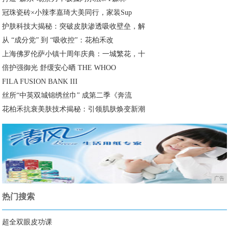
冠珠瓷砖×小辣李嘉琦大美同行，家装Sup
护肤科技大揭秘：突破皮肤渗透吸收壁垒，解
从 “成分党” 到 “吸收控”：花柏禾改
上海佛罗伦萨小镇十周年庆典：一城繁花，十
倍护强御光 舒缓安心晒 THE WHOO
FILA FUSION BANK III
丝所“中英双城锦绣丝巾” 成第二季《奔流
花柏禾抗衰美肤技术揭秘：引领肌肤焕变新潮
广告
热门搜索
超全双眼皮功课