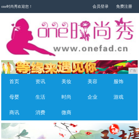
会员登录
免费注册
one时尚秀欢迎您！
广告
首页
资讯
美妆
美容
服饰
母婴
生活
时尚
企业
游戏
商讯
消费
微商