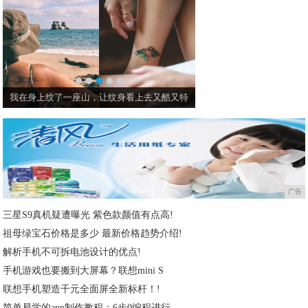
我在身上纹了一座山，让纹身看上去又酷又特
章泽天与杨澜等人聚餐，
广告
三星S9真机疑遭曝光 紫色款颜值有点高!
祖母绿宝石价格是多少 最新价格趋势介绍!
解析手机不可拆电池设计的优点!
手机游戏也要搬到大屏幕？联想mini S
联想手机塑造千元全面屏全新标杆！!
简单易学的app制作教程：6步0编程进行