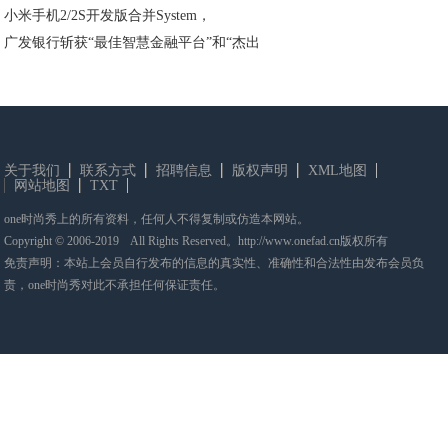
小米手机2/2S开发版合并System，
广发银行斩获“最佳智慧金融平台”和“杰出
关于我们
联系方式
招聘信息
版权声明
XML地图
网站地图
TXT
one时尚秀上的所有资料，任何人不得复制或仿造本网站。
Copyright © 2006-2019 All Rights Reserved。http://www.onefad.cn版权所有
免责声明：本站上会员自行发布的信息的真实性、准确性和合法性由发布会员负
责，one时尚秀对此不承担任何保证责任。